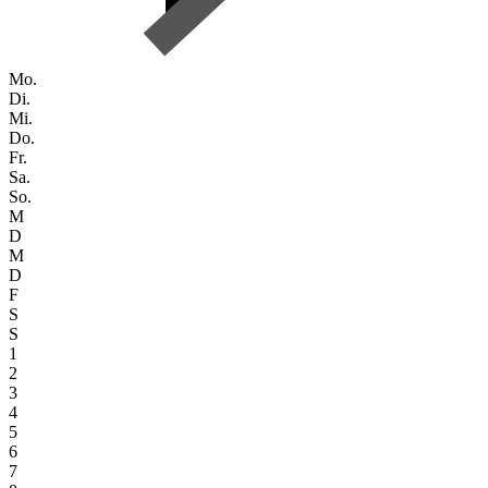
Mo.
Di.
Mi.
Do.
Fr.
Sa.
So.
M
D
M
D
F
S
S
1
2
3
4
5
6
7