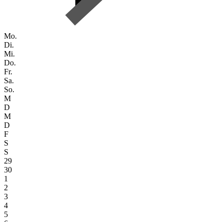
Mo.
Di.
Mi.
Do.
Fr.
Sa.
So.
M
D
M
D
F
S
S
29
30
1
2
3
4
5